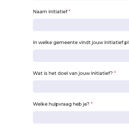
Naam initiatief
*
In welke gemeente vindt jouw initiatief 
Wat is het doel van jouw initiatief?
*
w
Welke hulpvraag heb je?
*
e
l
k
e
*