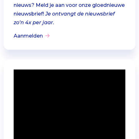
nieuws? Meld je aan voor onze gloednieuwe
nieuwsbrief!
Je ontvangt de nieuwsbrief
zo’n 4x per jaar.
Aanmelden