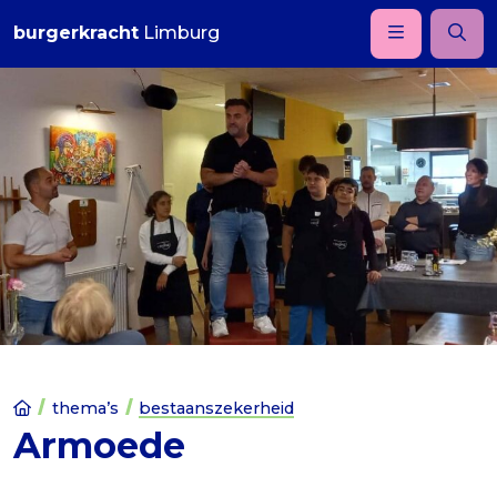
burgerkracht
Limburg
thema’s
bestaanszekerheid
Armoede