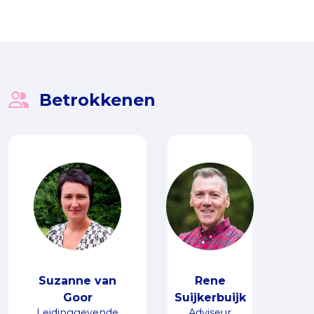
Mijn zelfstandigheid kreeg ik terug,
Dat gun ik anderen ook. Het zaadje
voor ‘Mijn Scoottie’ werd geplant.
Betrokkenen
Suzanne van
Rene
Goor
Suijkerbuijk
Leidinggevende
Adviseur