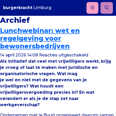
burgerkracht
Limburg
Archief
Lunchwebinar: wet en
regelgeving voor
bewonersbedrijven
voor
14 april 2026 14:08
Reacties uitgeschakeld
Lunchwebinar
Als initiatief dat veel met vrijwilligers werkt, krijg
wet
je vroeg of laat te maken met juridische en
en
organisatorische vragen. Wat mag
regelgeving
je wel en niet met de gegevens van je
voor
vrijwilligers? Wat houdt een
bewonersbed
vrijwilligersvergoeding precies in? En wat
verandert er als je de stap zet naar
werkgeverschap?
Ondernemen met je Buurt organiseert daarom samen