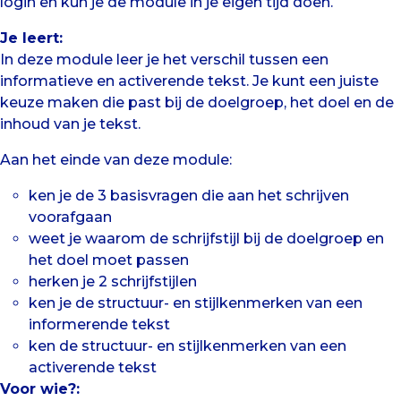
af
login en kun je de module in je eigen tijd doen.
op
Je leert:
je
In deze module leer je het verschil tussen een
doel
informatieve en activerende tekst. Je kunt een juiste
en
keuze maken die past bij de doelgroep, het doel en de
doelgroep
inhoud van je tekst.
Aan het einde van deze module:
ken je de 3 basisvragen die aan het schrijven
voorafgaan
weet je waarom de schrijfstijl bij de doelgroep en
het doel moet passen
herken je 2 schrijfstijlen
ken je de structuur- en stijlkenmerken van een
informerende tekst
ken de structuur- en stijlkenmerken van een
activerende tekst
Voor wie?: