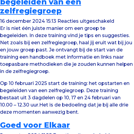
begeleiden van een
zelfregiegroep
voor
16 december 2024 15:13
Reacties uitgeschakeld
Training
Er is niet één juiste manier om een groep te
het
begeleiden. In deze training vind je tips en suggesties.
opstart
Net zoals bij een zelfregiegroep, haal jij eruit wat bij jou
en
en jouw groep past. Je ontvangt bij de start van de
begelei
training een handboek met informatie en links naar
van
toepasbare methodieken die je zouden kunnen helpen
een
in de zelfregiegroep.
zelfreg
Op 10 februari 2025 start de training: het opstarten en
begeleiden van een zelfregiegroep. Deze training
bestaat uit 3 dagdelen op 10, 17 en 24 februari van
10.00 – 12.30 uur.Het is de bedoeling dat je bij alle drie
deze momenten aanwezig bent.
Goed voor Elkaar