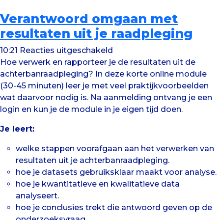
Verantwoord omgaan met
resultaten uit je raadpleging
voor
10:21
Reacties uitgeschakeld
Verantwoord
Hoe verwerk en rapporteer je de resultaten uit de
omgaan
achterbanraadpleging? In deze korte online module
met
(30-45 minuten) leer je met veel praktijkvoorbeelden
resultaten
wat daarvoor nodig is. Na aanmelding ontvang je een
uit
login en kun je de module in je eigen tijd doen.
je
Je leert:
raadpleging
welke stappen voorafgaan aan het verwerken van
resultaten uit je achterbanraadpleging.
hoe je datasets gebruiksklaar maakt voor analyse.
hoe je kwantitatieve en kwalitatieve data
analyseert.
hoe je conclusies trekt die antwoord geven op de
onderzoeksvraag.