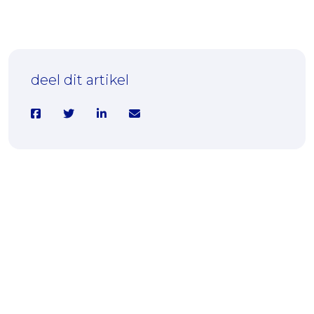
10-12-2024
Nieuwe campagne Zelfregietool.nl: Jij
bent belangrijk
deel dit artikel