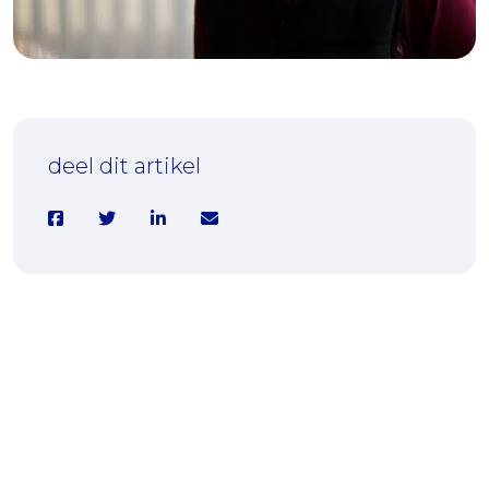
26-02-2026
Johnny (23): “Ik dacht dat ik alles
onder controle had, tot het misging”
deel dit artikel