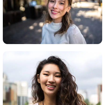
02-04-2026
Nisa (26): “Ik droeg een masker, zodat
niemand zag hoe slecht het ging”