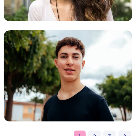
17-03-2026
Lien (25): “Niemand kon mij uit die put
halen behalve ikzelf”
11-03-2026