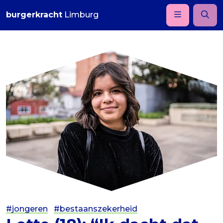
burgerkracht
Limburg
#jongeren
#bestaanszekerheid