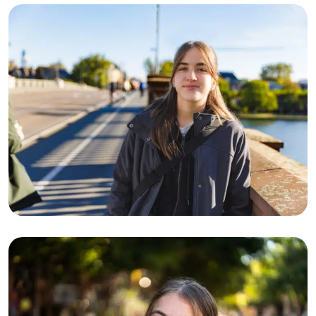
23-04-2026
Nisa (26): “Ik droeg een masker, zodat
niemand zag hoe slecht het ging”
23-04-2026
Daan (24): “Ik wilde vooral dat iemand
ons eindelijk serieus nam”