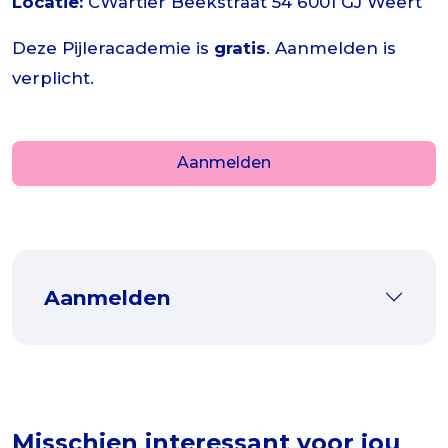
Locatie:
CWartier Beekstraat 54 6001 GJ Weert
Deze Pijleracademie is
gratis
. Aanmelden is
verplicht.
Aanmelden
Aanmelden
Misschien interessant voor jou