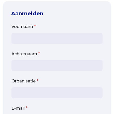
Aanmelden
Voornaam
*
*
Achternaam
*
P
r
i
v
a
c
Organisatie
*
y
E
-
m
a
i
E-mail
*
l