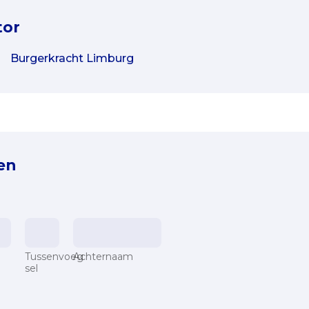
tor
Burgerkracht Limburg
en
Tussenvoeg
Achternaam
sel