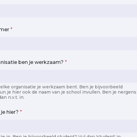
mmer
*
anisatie ben je werkzaam?
*
 welke organisatie je werkzaam bent. Ben je bijvoorbeeld
n je hier ook de naam van je school invullen. Ben je nergens
n n.v.t. in.
 je hier?
*
tie in. Ben je bijvoorbeeld student? Vul dan 'student' in.