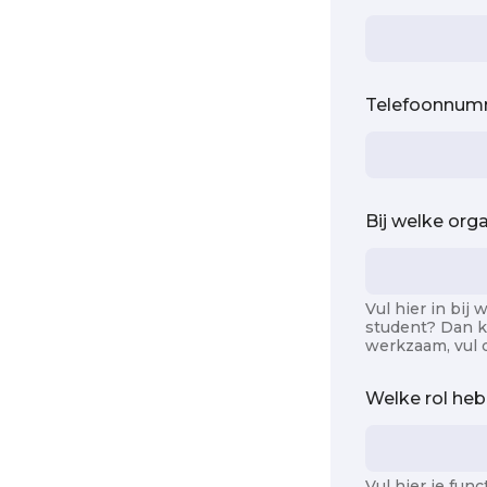
Telefoonnu
w
Bij welke org
e
r
k
z
a
Vul hier in bij
student? Dan ku
a
werkzaam, vul da
m
?
W
Welke rol heb
e
l
k
e
Vul hier je func