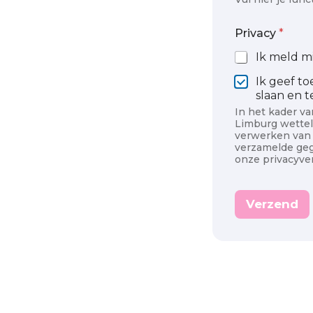
*
Privacy
*
Ik meld m
Ik geef t
slaan en 
In het kader v
Limburg wettel
verwerken van 
verzamelde geg
onze privacyver
Verzend