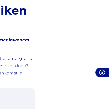
eiken
 met inwoners
ratieachtergrond
rs kunt doen?
eenkomst in