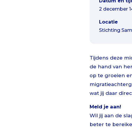
Datum en tij
2 december 14
Locatie
Stichting Sa
Tijdens deze mi
de hand van her
op te groeien e
migratieachtergr
wat jij daar dire
Meld je aan!
Wil jij aan de 
beter te bereik