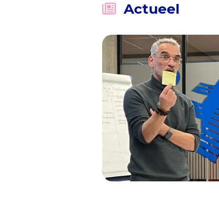
Actueel
10-06-2024
Louk Bus – ‘Herken d