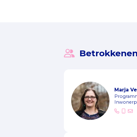
jonge mantelzorger!’
Betrokkene
Marja Ve
Program
Inwonerpa