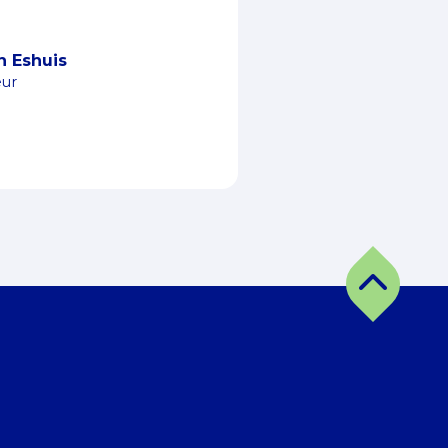
n Eshuis
eur