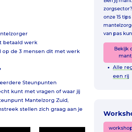
Ben jij mant
zorgsector
onze 15 tips
mantelzorg
antelzorger
van pas ku
t betaald werk
Bekijk 
1 op de 3 mensen dit met werk
mant
Alle re
?
een rij
 meerdere Steunpunten
echt kunt met vragen of waar jij
teunpunt Mantelzorg Zuid,
streek stellen zich graag aan je
Worksh
workshop: