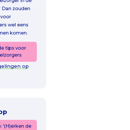
elzorger in de
? Dan zouden
 voor
ers wel eens
nnen komen.
de tips voor
elzorgers
gelingen op
op
 ‘(H)erken de