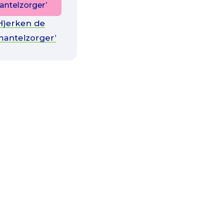
antelzorger’
(H)erken de
mantelzorger’