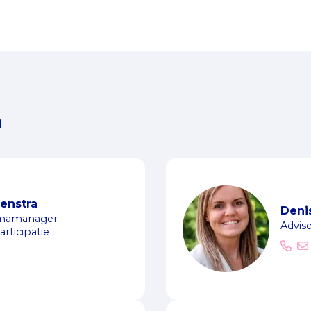
mantelzorger
n
enstra
Deni
mamanager
Advis
rticipatie