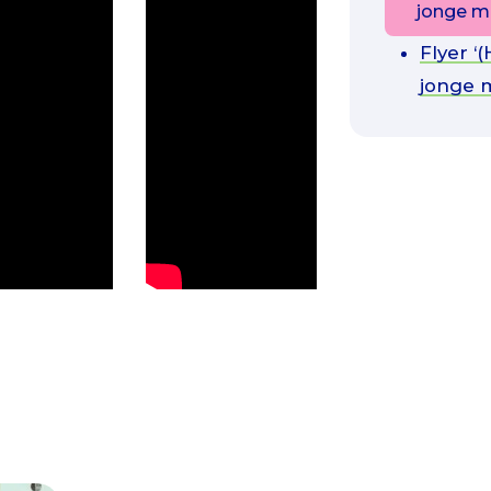
jonge m
Flyer ‘
jonge 