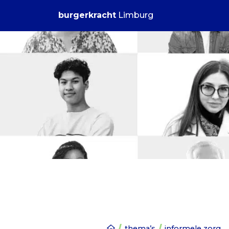
burgerkracht
Limburg
thema’s
informele zorg