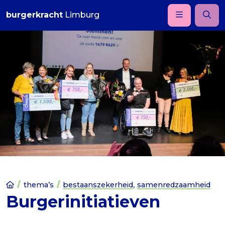
burgerkracht
Limburg
,
thema’s
bestaanszekerheid
samenredzaamheid
Burgerinitiatieven