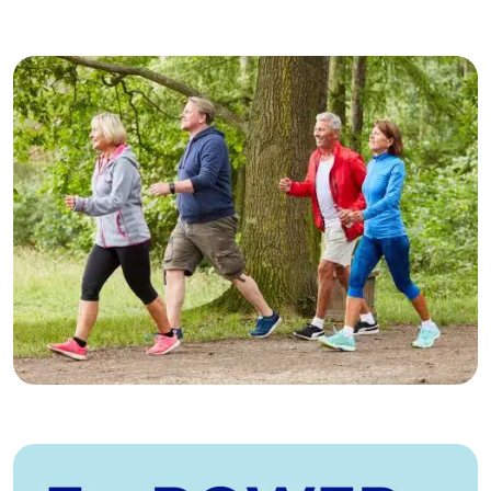
22-09-2025
“MamaCafé Roermond: Hier hoef je
nooit meer alleen te zijn”
09-09-2025
De buurt in beweging brengen