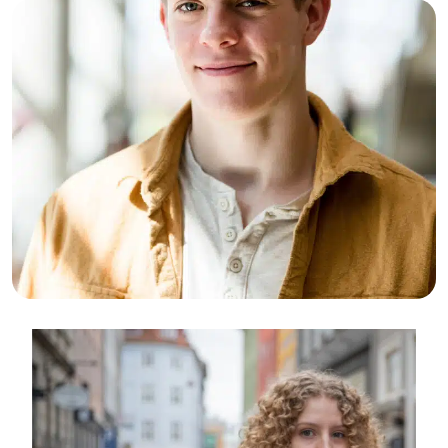
26-02-2026
Johnny (23): “Ik dacht dat ik alles
onder controle had, tot het misging”
26-02-2026
Lucky (21): “Ik raakte mezelf kwijt,
maar ontdekte ook hoe sterk ik ben”